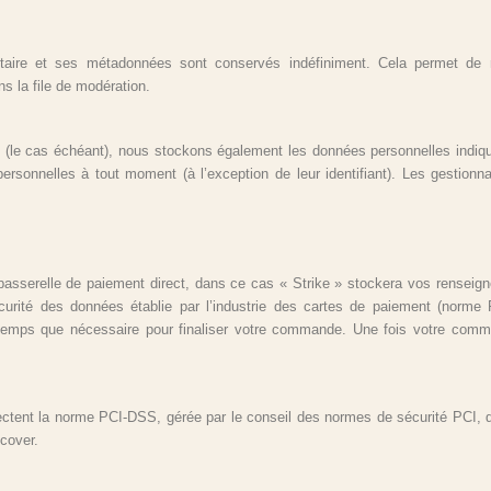
aire et ses métadonnées sont conservés indéfiniment. Cela permet de r
s la file de modération.
te (le cas échéant), nous stockons également les données personnelles indiq
personnelles à tout moment (à l’exception de leur identifiant). Les gestionn
e passerelle de paiement direct, dans ce cas « Strike » stockera vos rensei
urité des données établie par l’industrie des cartes de paiement (norme 
temps que nécessaire pour finaliser votre commande. Une fois votre comman
ctent la norme PCI-DSS, gérée par le conseil des normes de sécurité PCI, qui r
cover.