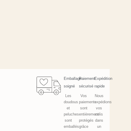
Emballage
Paiement
Expédition
soigné
sécurisé
rapide
Les
Vos
Nous
doudous
paiements
expédions
et
sont
vos
peluches
entièrement
colis
sont
protégés
dans
emballés
grâce
un