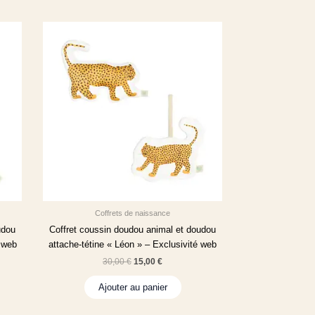
Coffrets de naissance
udou
Coffret coussin doudou animal et doudou
é web
attache-tétine « Léon » – Exclusivité web
30,00
€
15,00
€
Ajouter au panier