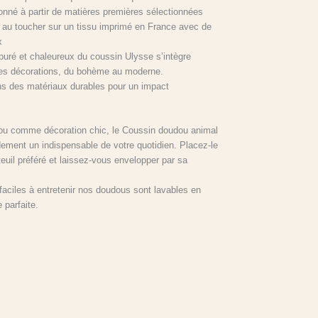
onné à partir de matières premières sélectionnées
ur au toucher sur un tissu imprimé en France avec de
x
puré et chaleureux du coussin Ulysse s’intègre
es décorations, du bohème au moderne.
ns des matériaux durables pour un impact
ou comme décoration chic, le Coussin doudou animal
ement un indispensable de votre quotidien. Placez-le
uteuil préféré et laissez-vous envelopper par sa
aciles à entretenir nos doudous sont lavables en
 parfaite.