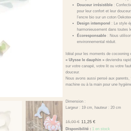
Douceur irrésistible
: Confecti
pour leur confort et leur douce
l’encre bio sur un coton Oekote
Design intemporel
: Le style é
harmonieusement dans toutes l
Écoresponsable
: Nous utiliso
environnemental réduit.
Idéal pour les moments de cocooning 
« Ulysse le dauphin »
deviendra rapid
sur votre canapé, votre lit ou votre fa
douceur.
Nous avons aussi pensé aux parents, f
machine ou à la main pour une hygiène
Dimension :
Largeur : 19 cm, hauteur : 20 cm
15,00
€
11,25
€
Disponibilité :
1 en stock