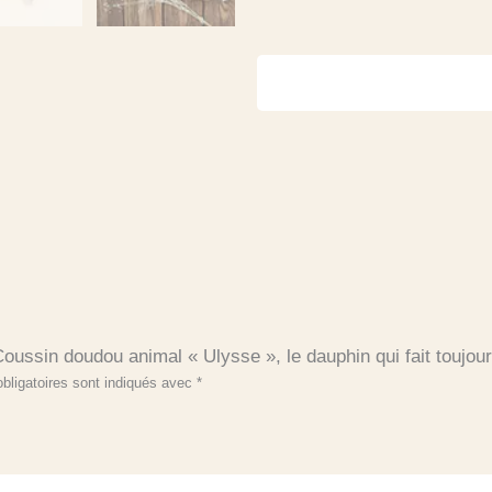
quantité
de
Coussin
doudou
animal
"Ulysse",
le
dauphin
qui
fait
toujours
le
malin
Coussin doudou animal « Ulysse », le dauphin qui fait toujour
bligatoires sont indiqués avec
*