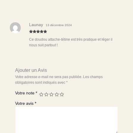
attache-
tétine
"Joséphine"
le
Launay
13 décembre 2024
roselin
ne
Note
5
sur
sait
Ce doudou attache-tétine est très pratique et léger il
5
compter
nous suit partout !
que
jusqu’à
un
Ajouter un Avis
Votre adresse e-mail ne sera pas publiée.
Les champs
obligatoires sont indiqués avec
*
Votre note
*
Votre avis
*