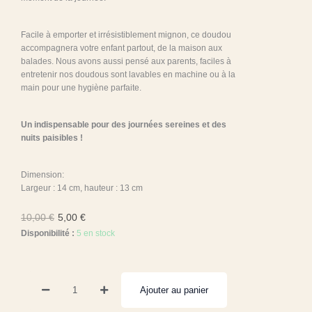
Facile à emporter et irrésistiblement mignon, ce doudou
accompagnera votre enfant partout, de la maison aux
balades. Nous avons aussi pensé aux parents, faciles à
entretenir nos doudous sont lavables en machine ou à la
main pour une hygiène parfaite.
Un indispensable pour des journées sereines et des
nuits paisibles !
Dimension:
Largeur : 14 cm, hauteur : 13 cm
10,00
€
5,00
€
Disponibilité :
5 en stock
quantité
Ajouter au panier
de
Doudou