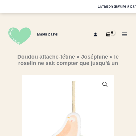
Aller
Livraison gratuite à pa
au
contenu
amour pastel
Doudou attache-tétine « Joséphine » le
roselin ne sait compter que jusqu’à un