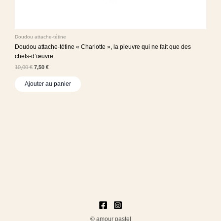
Doudou attache-tétine
Doudou attache-tétine « Charlotte », la pieuvre qui ne fait que des
chefs-d’œuvre
10,00
€
7,50
€
Ajouter au panier
© amour pastel