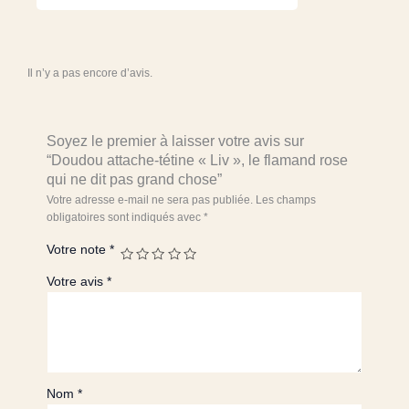
Doudou
attache-
tétine
"Liv",
Il n’y a pas encore d’avis.
le
flamand
rose
qui
Soyez le premier à laisser votre avis sur
ne
“Doudou attache-tétine « Liv », le flamand rose
dit
qui ne dit pas grand chose”
pas
Votre adresse e-mail ne sera pas publiée.
Les champs
grand
obligatoires sont indiqués avec
*
chose
Votre note
*
Votre avis
*
Nom
*