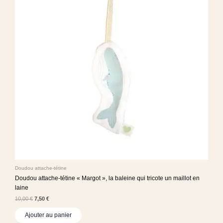
Doudou attache-tétine
Doudou attache-tétine « Margot », la baleine qui tricote un maillot en
laine
10,00
€
7,50
€
Ajouter au panier