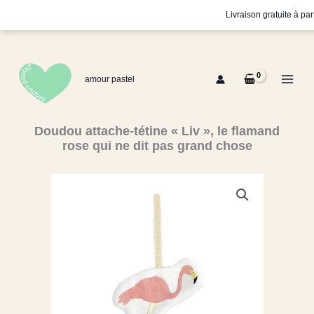
Aller
Livraison gratuite à pa
au
contenu
amour pastel
Doudou attache-tétine « Liv », le flamand
rose qui ne dit pas grand chose